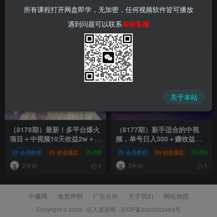
所有课程打开网盘即学，无加密，任何视频软件皆可播放
遇到问题可以联系
本站客服
关于本站
（8178期）最新！多平台爆火
（8177期）新手适合的中视
项目＋中视频10天收益2w＋
频，单号日入300＋赚收益，
——三国演我进阶版，手把手
轻松过原创，暴力起号玩法教
会员教程
创业项目
网赚项目
会员教程
新媒体项目
创业项目
爆粉引流项目
网赚项
教你，十分钟上手
程
2年前
2年前
4
3
中赚网
免责声明
广告合作
关于我们
网站地图
Copyright © 2023 ·
狂人资源网
·
京ICP备2023032483号