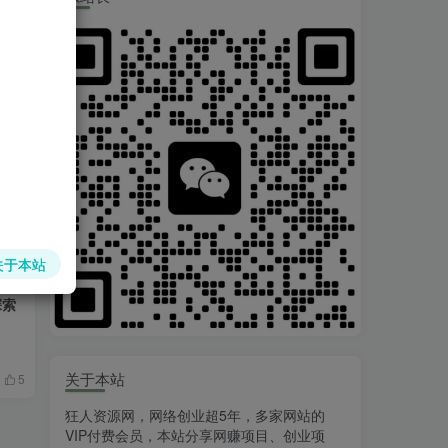
松增
AI赚钱法则
新媒体项目
3
关于本站
探索
关于本站
5
狂人资源网，网络创业超5年，多家网站的
VIP付费会员，本站分享网赚项目、创业项