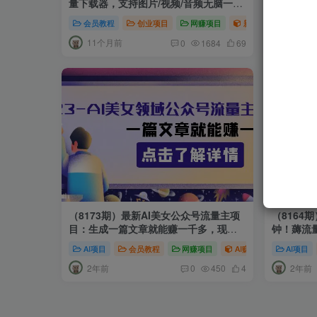
量下载器，支持图片/视频/音频无脑一键
成原创爆
下载 【永久软件+使用教程】
1000+
会员教程
创业项目
网赚项目
新媒体项目
AI项目
11个月前
1年前
0
1684
69
（8173期）最新AI美女公众号流量主项
（8164
目：生成一篇文章就能赚一千多，现在
钟！薅流
教你
AI项目
会员教程
网赚项目
AI赚钱法则
AI项目
新媒
2年前
2年前
0
450
4