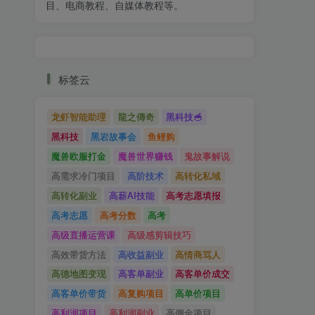
目、电商教程、自媒体教程等。
标签云
龙虾智能助理
龍之傳奇
黑科技🥣
黑科技
黑岩故事会
鱼鲤购
魔兽欧服打金
魔兽世界赚钱
鬼故事解说
高需求冷门项目
高阶技术
高转化私域
高转化副业
高薪AI技能
高考志愿填报
高考志愿
高考分数
高考
高级直播运营课
高级感剪辑技巧
高效带货方法
高收益副业
高情商骂人
高德地图变现
高客单副业
高客单价成交
高客单价带货
高复购项目
高单价项目
高利润项目
高利润副业
高佣金项目