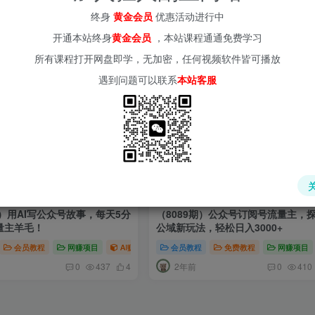
文项目，新手小白轻松日入
小众赛道，30篇以内就能入池！轻
终身
黄金会员
优惠活动进行中
收！
会员教程
创业项目
AI赚钱法则
会员教程
新媒体项目
创业项目
爆粉引流项目
网赚项目
开通本站终身
黄金会员
，本站课程通通免费学习
2年前
0
1737
67
0
277
所有课程打开网盘即学，无加密，任何视频软件皆可播放
遇到问题可以联系
本站客服
期）用AI写公众号故事，每天5分
（8089期）公众号订阅号流量主，
量主羊毛！
公域新玩法，轻松日入3000+
体项目
会员教程
爆粉引流项目
网赚项目
AI赚钱法则
会员教程
新媒体项目
免费教程
爆粉引流项目
网赚项目
2年前
0
437
4
0
410