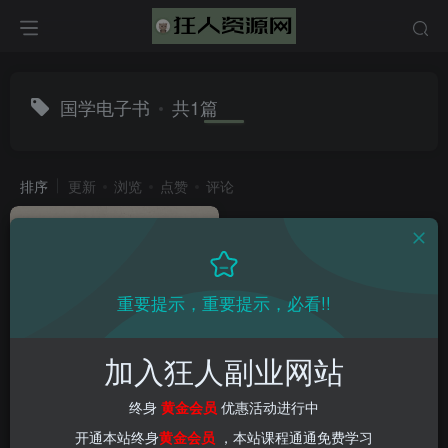
国学电子书
共1篇
排序
更新
浏览
点赞
评论
重要提示，重要提示，必看!!
加入狂人副业网站
卖古籍电子书，作品只需要简
单的图片去重，高客单价高利
终身
黄金会员
优惠活动进行中
润，月入五位很轻松
会员教程
创业项目
电商教程
新媒体项目
爆粉引流项目
开通本站终身
黄金会员
，本站课程通通免费学习
2年前
65