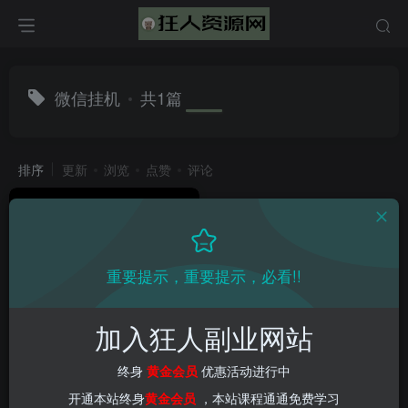
微信挂机
共1篇
排序
更新
浏览
点赞
评论
重要提示，重要提示，必看!!
加入狂人副业网站
（8181期）微信躺着赚钱，几
步操作，微信挂机单机200-
终身
黄金会员
优惠活动进行中
300一天，不死号，风险小
会员教程
创业项目
网赚项目
新媒体项目
爆粉引流项目
开通本站终身
黄金会员
，本站课程通通免费学习
2年前
3