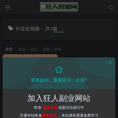
抖音短视频
共1篇
排序
更新
浏览
点赞
评论
重要提示，重要提示，必看!!
加入狂人副业网站
（9037期）无需养号，定制网
名头像新玩法！抖音爆火，简
终身
黄金会员
优惠活动进行中
单易操作，轻松日入300+
会员教程
网赚项目
新媒体项目
网赚项目
自我提升课程
开通本站终身
黄金会员
，本站课程通通免费学习
2年前
4