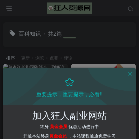
百科知识
共2篇
排序
更新
浏览
点赞
评论
重要提示，重要提示，必看!!
加入狂人副业网站
总参谋长和国防部长，到底谁
七巧板可以拼成什么图案大全
更大？
,七巧板拼图玩法介绍（小图块
终身
黄金会员
优惠活动进行中
拼出大世界）
百科知识
网赚项目
开通本站终身
黄金会员
，本站课程通通免费学习
3年前
3年前
3
1