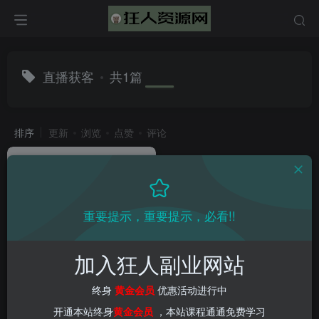
直播获客
共1篇
排序
更新
浏览
点赞
评论
重要提示，重要提示，必看!!
加入狂人副业网站
（8192期）2023年最新：实
体老板流量特训营，实体店短
终身
黄金会员
优惠活动进行中
视频直播获客，轻松引流
会员教程
创业项目
网赚项目
新媒体项目
爆粉引流项目
开通本站终身
黄金会员
，本站课程通通免费学习
2年前
3