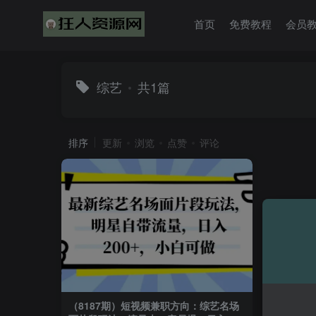
首页
免费教程
会员
综艺
共1篇
排序
更新
浏览
点赞
评论
（8187期）短视频兼职方向：综艺名场