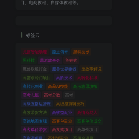
目、电商教程、自媒体教程等。
标签云
龙虾智能助理
龍之傳奇
黑科技🥣
黑科技
黑岩故事会
鱼鲤购
魔兽欧服打金
魔兽世界赚钱
鬼故事解说
高需求冷门项目
高阶技术
高转化私域
高转化副业
高薪AI技能
高考志愿填报
高考志愿
高考分数
高考
高级直播运营课
高级感剪辑技巧
高效带货方法
高收益副业
高情商骂人
高德地图变现
高客单副业
高客单价成交
高客单价带货
高复购项目
高单价项目
高利润项目
高利润副业
高佣金项目