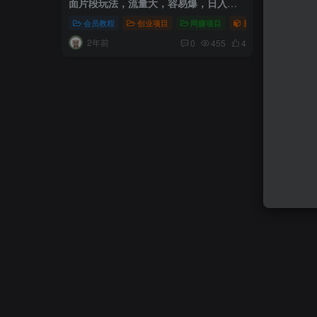
面片段玩法，流量大，容易爆，日入
200+，适合新手
会员教程
创业项目
网赚项目
新媒体项目
爆
2年前
0
455
4