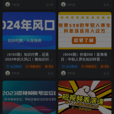
1年前
2年前
76
4
（8163期）知识付费，还是
（9044期）价值598！蓝海项
2024年的大风口！靠知识付费
目：年轻人养生知识科普，月
年入百万很正常！再不抓住就
入过万，收益可观
会员教程
网赚项目
新媒体项目
会员教程
网赚项目
网赚项目
新媒体
晚了！
2年前
2年前
5
3