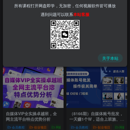
所有课程打开网盘即学，无加密，任何视频软件皆可播放
遇到问题可以联系
本站客服
关于本站
自媒体VIP全实操卓越班，全
（8166期）自媒体账号批发，
网主流平台特点优势分析
一天赚1个W，适合上班族、宝
妈、大学生、在家创业者
会员教程
创业项目
网赚项目
会员教程
新媒体项目
创业项目
爆粉引流项目
网赚项