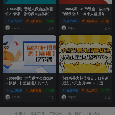
（9035期）普通人做自媒体超
（9003期）49节课全！放大你
值21节课！教你做自媒体账号
的镜头魅力，每个人都拥有在
精准定位，带给您最前沿的定
镜头前火一次的权利，下一个
会员教程
免费教程
网赚项目
会员教程
短视频运营
网赚项目
网赚项目
自我提
位思路
火爆全网的说不定就是你！
2年前
2年前
4
4
（8096期）17节课学会自媒体
小红书暴力起号项目，12月新
＋摄影，打造普通人的个人
玩法，1天变现500 ＋，适合
IP，助你作品刷爆各大社交平
素人自媒体创业
会员教程
免费教程
网赚项目
免费教程
创业项目
电商教
台！
2年前
3年前
3
2
中赚网
免责声明
广告合作
关于我们
网站地图