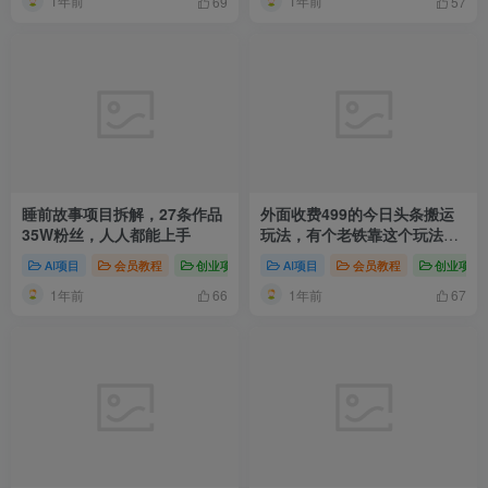
1年前
1年前
69
57
睡前故事项目拆解，27条作品
外面收费499的今日头条搬运
35W粉丝，人人都能上手
玩法，有个老铁靠这个玩法单
号总收益2w+
AI项目
会员教程
创业项目
AI赚钱法则
AI项目
会员教程
新媒体项目
创业项目
爆粉
1年前
1年前
66
67