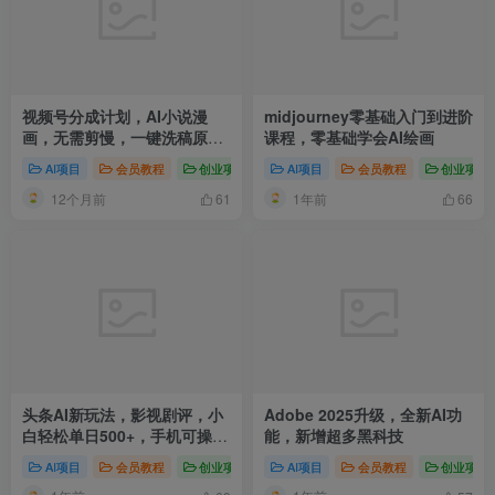
视频号分成计划，AI小说漫
midjourney零基础入门到进阶
画，无需剪慢，一键洗稿原
课程，零基础学会AI绘画
创，小白日入多张
AI项目
会员教程
创业项目
AI赚钱法则
AI项目
会员教程
新媒体项目
创业项目
短视
12个月前
1年前
61
66
头条AI新玩法，影视剧评，小
Adobe 2025升级，全新AI功
白轻松单日500+，手机可操作
能，新增超多黑科技
【附工具指令】
AI项目
会员教程
创业项目
AI赚钱法则
AI项目
会员教程
新媒体项目
创业项目
爆粉