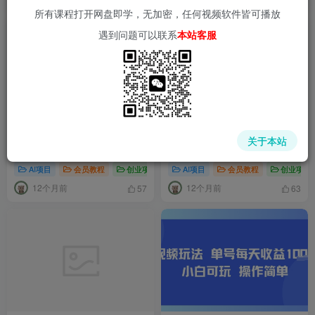
所有课程打开网盘即学，无加密，任何视频软件皆可播放
遇到问题可以联系
本站客服
火的中年男人扎心语录，顶级
2025蓝海新赛道 已挣9k+ 小
关于本站
情绪价值，条条爆，AI操作简
白可做 全程AI 操作简单
单
AI项目
会员教程
创业项目
AI赚钱法则
AI项目
会员教程
爆粉引流项目
创业项目
短
12个月前
12个月前
57
63