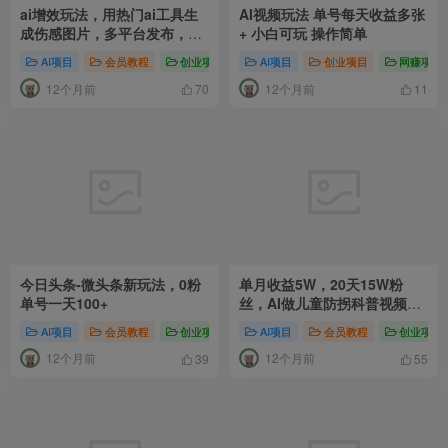
ai增效玩法，用热门ai工具生
AI视频玩法 单号每天收益多张
成伤感图片，多平台发布，全
+ 小白可玩 操作简单
新矩阵式挣钱
AI项目
会员教程
创业项目
AI赚钱法则
AI项目
创业项目
新媒体项目
网赚项目
爆粉
12个月前
12个月前
70
11
今日头条-微头条新玩法，0粉
单月收益5W，20天15W粉
单号一天100+
丝，AI做儿童防拐科普视频，
互动超高
AI项目
会员教程
创业项目
AI赚钱法则
AI项目
会员教程
新媒体项目
创业项目
网赚
12个月前
12个月前
39
55