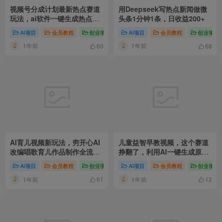
视频号分成计划最新热点赛道
用Deepseek写热点新闻做微
玩法，ai软件一键生成热点视
头条1分钟1条，日收益200+
频，小白看完直接上手，轻松
AI项目
会员教程
创业项目
AI赚钱法则
AI项目
会员教程
新媒体项目
创业项目
短视
日入3位数，可矩阵
1年前
1年前
60
68
AI育儿视频新玩法，穷开心AI
儿童益智早教视频，这个赛道
改编唱歌育儿作品制作全流程
挣翻了，利用AI一键生成原创
拆解
视频，日入1000+
AI项目
会员教程
创业项目
AI赚钱法则
AI项目
会员教程
新媒体项目
创业项目
爆粉
1年前
1年前
61
12