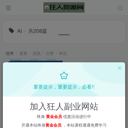
AI
共208篇
排序
更新
浏览
点赞
评论
重要提示，重要提示，必看!!
加入狂人副业网站
AI+小红书实物电商项目，AI
AI编程出海项目，教你尽快拿
工具的赋能，从0到1搭建一个
到结果-做出网站、拿到流量、
终身
黄金会员
优惠活动进行中
月入2W的小红书店铺
賺到钱
AI项目
会员教程
创业项目
AI赚钱法则
AI项目
会员教程
新媒体项目
创业项目
爆粉
开通本站终身
黄金会员
，本站课程通通免费学习
6个月前
11个月前
116
114