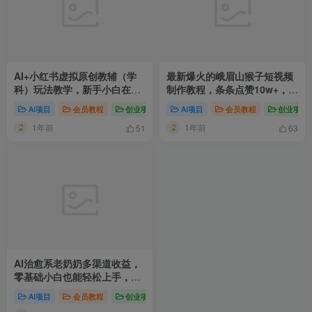
AI+小红书虚拟原创教辅（学
最新爆火的峨眉山猴子短视频
科）玩法教学，新手小白在小
制作教程，条条点赞10w+，谁
红书也能月入2W
做谁火【教程+提示词】
AI项目
会员教程
创业项目
AI赚钱法则
AI项目
会员教程
新媒体项目
创业项目
爆粉
1年前
1年前
51
63
AI治愈系老奶奶多渠道收益，
零基础小白也能轻松上手，轻
松日入几张
AI项目
会员教程
创业项目
AI赚钱法则
新媒体项目
短视