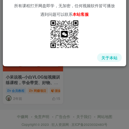
所有课程打开网盘即学，无加密，任何视频软件皆可播放
遇到问题可以联系
本站客服
关于本站
小呆说视–小白VLOG短视频训
练课程，学会带货、好物、直
播、中视频
会员教程
网赚项目
新媒体项目
短视频运营
网赚项目
2年前
15
中赚网
免责声明
广告合作
关于我们
网站地图
Copyright © 2023 ·
狂人资源网
·
京ICP备2023032483号