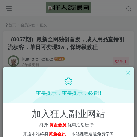
首页
会员教程
正文
（8057期）最新全网独创首发，成人用品直播引
流获客，单日可变现3w，保姆级教程
kuangrenkelake
关注
2年前更新
0
390
5
📌 1000➕互联网副业项目教程，更多网赚项目，点击以下
重要提示，重要提示，必看!!
链接进入本站首页：
加入狂人副业网站
终身
黄金会员
优惠活动进行中
开通本站终身
黄金会员
，本站课程通通免费学习