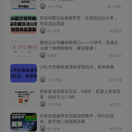
12个月前
1.2W+
抖音AI图文短视频带货，全流程玩法分享，
包含选品思路
8个月前
2925
微信公众号赚钱新风口——小绿书，具体怎
么做？保姆级教程，建议收藏！
2年前
2787
小红书无脑快速涨粉变现玩法，简单粗暴
11个月前
2778
拼多多虚拟类目玩法，0成本，机器人发货回
复，轻松月入1-3W
11个月前
2771
抖音短视频带货高级混剪教学，99%过原
创，新手做二创混剪必看
9个月前
2735