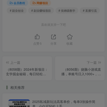
会员教程
网赚项目
# 副业创业
# 副业赚钱项目
# 保姆级教学
# 直播引流
喜欢就支持一下吧
点赞
5
分享
收藏
上一篇
下一篇
（8058期）2024年新项目：
（8056期）烧脑小游戏直
玄学掘金秘籍，每日轻松赚
播，单账号日入1000+，不
取1500元！附带详细教学和
用露脸出镜，小白可轻松上
引流技巧，零基础快速入门
手
相关推荐
2025私域新玩法高客单价，每单3张操作简
单，小白可轻松上手