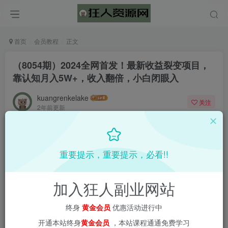
首页
会员教程
正文
（8054期）2024全网首发！最新收益裂变项目，
靠认知月入5W+，收入翻倍，小白闭眼入
kuangrenkelake
关注
2年前更新
0
446
4
重要提示，重要提示，必看!!
加入狂人副业网站
终身
黄金会员
优惠活动进行中
开通本站终身
黄金会员
，本站课程通通免费学习