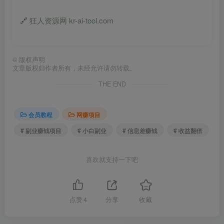
🔗
狂人资源网 kr-ai-tool.com
©
版权声明
文章版权归作者所有，未经允许请勿转载。
THE END
会员教程
网赚项目
# 副业赚钱项目
# 小白副业
# 信息差赚钱
# 收益翻倍
喜欢就支持一下吧
点赞
4
分享
收藏