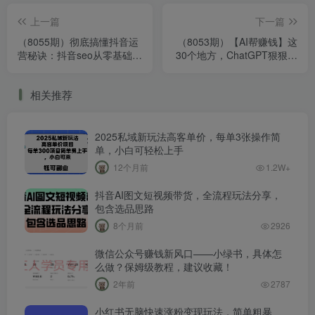
上一篇
下一篇
（8055期）彻底搞懂抖音运
（8053期）【AI帮赚钱】这
营秘诀：抖音seo从零基础到
30个地方，ChatGPT狠狠助
精通
力外贸人！ChatGPT在外贸
情景的高效应用
相关推荐
2025私域新玩法高客单价，每单3张操作简
单，小白可轻松上手
12个月前
1.2W+
抖音AI图文短视频带货，全流程玩法分享，
包含选品思路
8个月前
2926
微信公众号赚钱新风口——小绿书，具体怎
么做？保姆级教程，建议收藏！
2年前
2787
小红书无脑快速涨粉变现玩法，简单粗暴