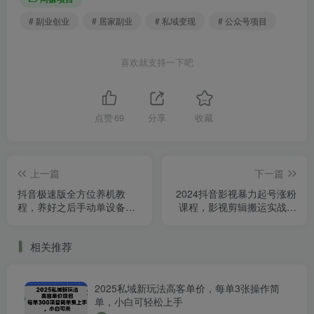
# 副业创业
# 居家副业
# 私域变现
# 公众号项目
喜欢就支持一下吧
点赞
69
分享
收藏
上一篇
下一篇
抖音极速版全方位养机教
2024抖音影视暴力起号涨粉
程，养好之后手动单设备日
课程，影视剪辑搬运实战全
撸35+
流程
相关推荐
2025私域新玩法高客单价，每单3张操作简
单，小白可轻松上手