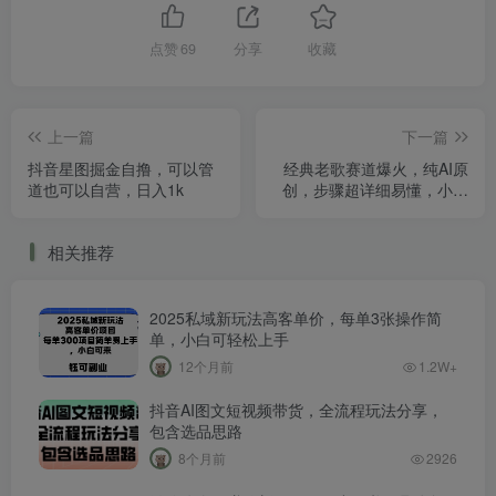
点赞
69
分享
收藏
上一篇
下一篇
抖音星图掘金自撸，可以管
经典老歌赛道爆火，纯AI原
道也可以自营，日入1k
创，步骤超详细易懂，小白
日入3张，速通教程
相关推荐
2025私域新玩法高客单价，每单3张操作简
单，小白可轻松上手
12个月前
1.2W+
抖音AI图文短视频带货，全流程玩法分享，
包含选品思路
8个月前
2926