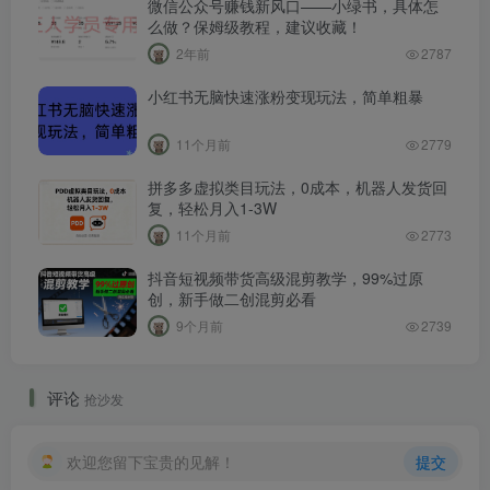
微信公众号赚钱新风口——小绿书，具体怎
么做？保姆级教程，建议收藏！
2年前
2787
小红书无脑快速涨粉变现玩法，简单粗暴
11个月前
2779
拼多多虚拟类目玩法，0成本，机器人发货回
复，轻松月入1-3W
11个月前
2773
抖音短视频带货高级混剪教学，99%过原
创，新手做二创混剪必看
9个月前
2739
评论
抢沙发
欢迎您留下宝贵的见解！
提交