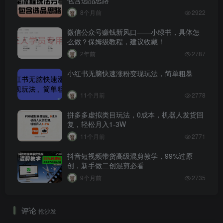
8个月前
2922
微信公众号赚钱新风口——小绿书，具体怎
么做？保姆级教程，建议收藏！
2年前
2787
小红书无脑快速涨粉变现玩法，简单粗暴
11个月前
2778
拼多多虚拟类目玩法，0成本，机器人发货回
复，轻松月入1-3W
11个月前
2771
抖音短视频带货高级混剪教学，99%过原
创，新手做二创混剪必看
9个月前
2735
评论
抢沙发