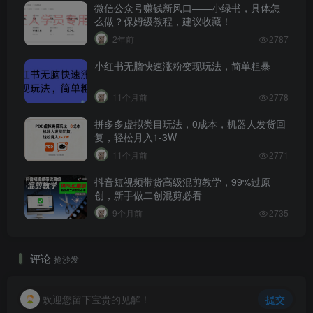
微信公众号赚钱新风口——小绿书，具体怎
么做？保姆级教程，建议收藏！
2年前
2787
小红书无脑快速涨粉变现玩法，简单粗暴
11个月前
2778
拼多多虚拟类目玩法，0成本，机器人发货回
复，轻松月入1-3W
11个月前
2771
抖音短视频带货高级混剪教学，99%过原
创，新手做二创混剪必看
9个月前
2735
评论
抢沙发
欢迎您留下宝贵的见解！
提交