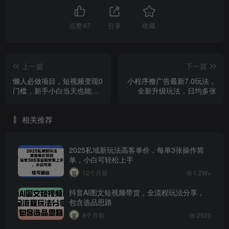
点赞
67
分享
收藏
上一篇
下一篇
懒人必做项目，短视频变现0
小程序撸广告最新7.0玩法，
门槛，新手小白当天也能见
全新升级玩法，日均多张
收益，矩阵每天轻松稳定
400+
相关推荐
2025私域新玩法高客单价，每单3张操作简
单，小白可轻松上手
12个月前
1.2W+
抖音AI图文短视频带货，全流程玩法分享，
包含选品思路
8个月前
2925