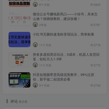
8个月前
2925
微信公众号赚钱新风口——小绿书，具体怎
么做？保姆级教程，建议收藏！
2年前
2787
小红书无脑快速涨粉变现玩法，简单粗暴
11个月前
2778
拼多多虚拟类目玩法，0成本，机器人发货回
复，轻松月入1-3W
11个月前
2772
抖音短视频带货高级混剪教学，99%过原
创，新手做二创混剪必看
9个月前
2736
评论
抢沙发