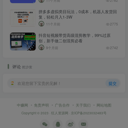
11个月前
2782
拼多多虚拟类目玩法，0成本，机器人发货回
复，轻松月入1-3W
11个月前
2775
抖音短视频带货高级混剪教学，99%过原
创，新手做二创混剪必看
9个月前
2742
评论
抢沙发
欢迎您留下宝贵的见解！
提交
中赚网
免责声明
广告合作
关于我们
网站地图
Copyright © 2023 ·
狂人资源网
·
京ICP备2023032483号