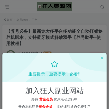
首页
会员教程
正文
【养号必备】最新龙大多平台多功能全自动打标签
养机脚本，支持蓝牙模式解放双手【养号助手+使
用教程】
kuangrenkelake
关注
2年前发布
0
1834
67
重要提示，重要提示，必看!!
加入狂人副业网站
终身
黄金会员
优惠活动进行中
开通本站终身
黄金会员
，本站课程通通免费学习