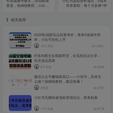
年底视频号爆火，诗词朗诵
小红书虚拟资料项目，0成本
赛道，保姆级教程，小白无
简单复制，每个月多挣1W
脑操作，轻松日入三位数
相关推荐
2025私域新玩法高客单价，每单3张操作简
单，小白可轻松上手
12个月前
1.2W+
抖音AI图文短视频带货，全流程玩法分享，
包含选品思路
8个月前
2926
微信公众号赚钱新风口——小绿书，具体怎
么做？保姆级教程，建议收藏！
2年前
2787
小红书无脑快速涨粉变现玩法，简单粗暴
11个月前
2778