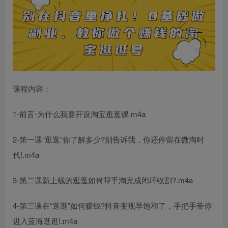
课程内容：
1-前言-为什么我要开设淘宝逛逛课.m4a
2-第一课“逛逛”你了解多少?别告诉我，你还停留在微淘时
代!.m4a
3-第二课新上线的逛逛如何帮手淘完成闭环收割?.m4a
4-第三课在“逛逛”如何赚钱?抖音变现早饱和了，手把手带你
进入蓝海逛逛!.m4a