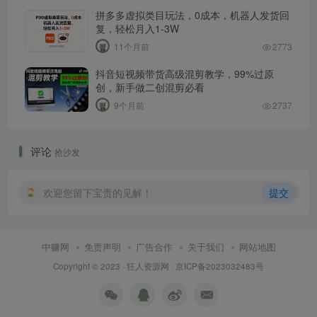
拼多多虚拟类目玩法，0成本，机器人发货回
复，轻松月入1-3W
11个月前
2773
抖音短视频带货高级混剪教学，99%过原
创，新手做二创混剪必看
9个月前
2737
评论
抢沙发
欢迎您留下宝贵的见解！
提交
中赚网
免责声明
广告合作
关于我们
网站地图
Copyright © 2023 ·
狂人资源网
·
京ICP备2023032483号