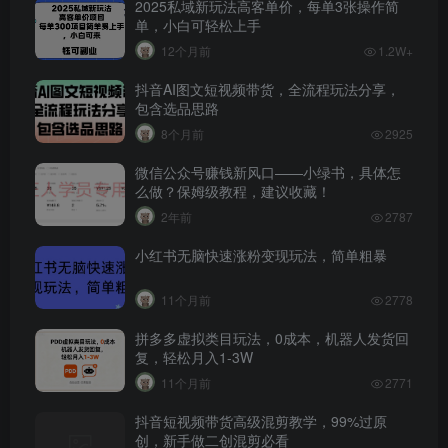
2025私域新玩法高客单价，每单3张操作简
单，小白可轻松上手
12个月前
1.2W+
抖音AI图文短视频带货，全流程玩法分享，
包含选品思路
8个月前
2925
微信公众号赚钱新风口——小绿书，具体怎
么做？保姆级教程，建议收藏！
2年前
2787
小红书无脑快速涨粉变现玩法，简单粗暴
11个月前
2778
拼多多虚拟类目玩法，0成本，机器人发货回
复，轻松月入1-3W
11个月前
2771
抖音短视频带货高级混剪教学，99%过原
创，新手做二创混剪必看