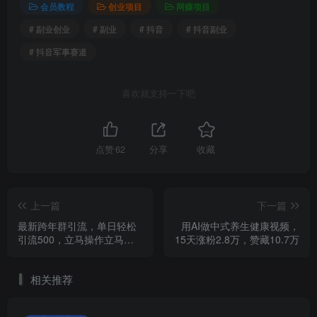
会员教程
创业项目
网赚项目
# 副业创业
# 副业
# 抖音
# 抖音副业
# 抖音军事赛道
喜欢就支持一下吧
点赞
62
分享
收藏
上一篇
下一篇
最新跨年群引流，单日轻松
用AI做中式养生健康视频，
引流500，立马操作立马见
15天涨粉2.8万，赞藏10.7万
效
相关推荐