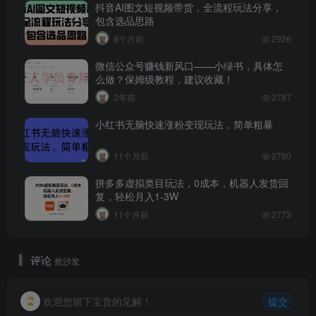
抖音AI图文短视频带货，全流程玩法分享，
包含选品思路
8个月前
2926
微信公众号赚钱新风口——小绿书，具体怎
么做？保姆级教程，建议收藏！
2年前
2787
小红书无脑快速涨粉变现玩法，简单粗暴
11个月前
2780
拼多多虚拟类目玩法，0成本，机器人发货回
复，轻松月入1-3W
11个月前
2773
评论
抢沙发
欢迎您留下宝贵的见解！
提交