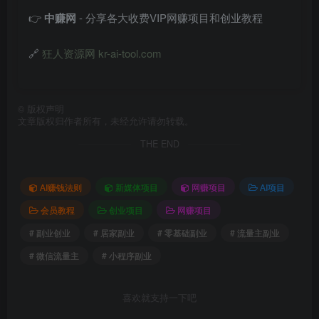
👉
中赚网
- 分享各大收费VIP网赚项目和创业教程
🔗
狂人资源网 kr-ai-tool.com
©
版权声明
文章版权归作者所有，未经允许请勿转载。
THE END
AI赚钱法则
新媒体项目
网赚项目
AI项目
会员教程
创业项目
网赚项目
# 副业创业
# 居家副业
# 零基础副业
# 流量主副业
# 微信流量主
# 小程序副业
喜欢就支持一下吧