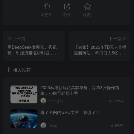
点赞
51
分享
收藏
上一篇
下一篇
用DeepSeek做哪吒走秀视
【独家】2025年TB无人直播
频，引爆流量涨粉利器，单
最新玩法，单日日入5张，无
日变现1k
人值守，不封号独家玩法
相关推荐
2025私域新玩法高客单价，每单3张操作简
单，小白可轻松上手
12个月前
1.2W+
看了全网的GEO文章，我慌了！
1年前
5555