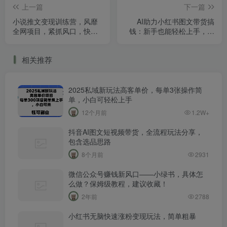
上一篇
下一篇
小说推文变现训练营，风靡
AI助力小红书图文带货搞
全网项目，紧抓风口，快速
钱：新手也能轻松上手，每
实现月入过万。
日可赚1000无上限
相关推荐
2025私域新玩法高客单价，每单3张操作简
单，小白可轻松上手
12个月前
1.2W+
抖音AI图文短视频带货，全流程玩法分享，
包含选品思路
8个月前
2931
微信公众号赚钱新风口——小绿书，具体怎
么做？保姆级教程，建议收藏！
2年前
2788
小红书无脑快速涨粉变现玩法，简单粗暴