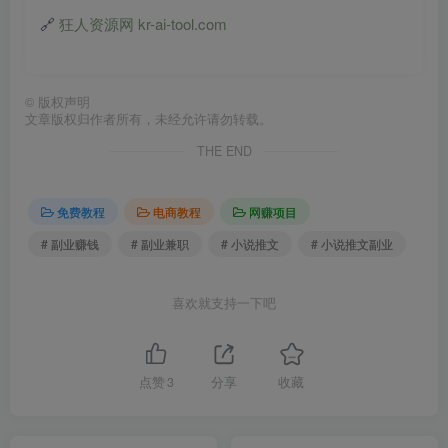
🔗
狂人资源网 kr-ai-tool.com
©
版权声明
文章版权归作者所有，未经允许请勿转载。
THE END
免费教程
电商教程
网赚项目
# 副业赚钱
# 副业兼职
# 小说推文
# 小说推文副业
喜欢就支持一下吧
点赞
3
分享
收藏