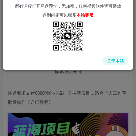
所有课程打开网盘即学，无加密，任何视频软件皆可播放
遇到问题可以联系
本站客服
📌 1000➕互联网副业项目教程，更多网赚项目，点击以下
链接进入本站首页：
中赚网 - 分享各大收费VIP网赚项目和创业教程 - 狂人资源
关于本站
网
(kr-ai-tool.com)
外界要求支付6880元的小说推文拉新项目，适合个人工作室
批量操作【详细教程】