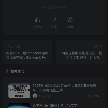
喜欢就支持一下吧
点赞
51
分享
收藏
上一篇
下一篇
佣金45%，用Deepseek做AI
淘宝虚拟项目垂直玩法，新
短视频变现，5天出单起号经
手卖文案资料，月入5k+
验分享
相关推荐
2025私域新玩法高客单价，每单3张操作简
单，小白可轻松上手
12个月前
1.2W+
看了全网的GEO文章，我慌了！