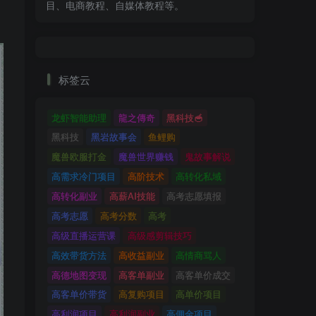
目、电商教程、自媒体教程等。
标签云
龙虾智能助理
龍之傳奇
黑科技🥣
黑科技
黑岩故事会
鱼鲤购
魔兽欧服打金
魔兽世界赚钱
鬼故事解说
高需求冷门项目
高阶技术
高转化私域
高转化副业
高薪AI技能
高考志愿填报
高考志愿
高考分数
高考
高级直播运营课
高级感剪辑技巧
高效带货方法
高收益副业
高情商骂人
高德地图变现
高客单副业
高客单价成交
高客单价带货
高复购项目
高单价项目
高利润项目
高利润副业
高佣金项目