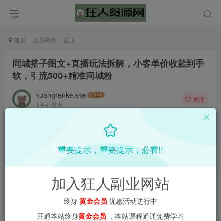
首页
会员教程
正文
同城搭子图文+直播玩法拆解，小客单价收款到手
软，引流500+精准同城粉
kuangrenkelake
关注
1年前发布
0
1493
51
重要提示，重要提示，必看!!
加入狂人副业网站
终身
黄金会员
优惠活动进行中
开通本站终身
黄金会员
，本站课程通通免费学习