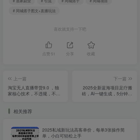
# 居家副业
# 引流
# 同城搭子
# 同城项目
# 同城搭子图文+直播玩法
喜欢就支持一下吧
点赞
51
分享
收藏
上一篇
下一篇
淘宝无人直播带货9.0 ，独
2025全新蓝海项目足疗搬
家核心技术，不违规，不封
砖，AI一键生成，5分钟一
号，操作简单，当天开播，
条，普通人也能日入三位数
当天见收益，日入1000+
相关推荐
2025私域新玩法高客单价，每单3张操作简
单，小白可轻松上手