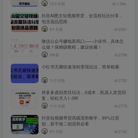
12个月前
1.2W+
抖音AI图文短视频带货，全流程玩法分享，
包含选品思路
8个月前
2931
微信公众号赚钱新风口——小绿书，具体怎
么做？保姆级教程，建议收藏！
2年前
2788
小红书无脑快速涨粉变现玩法，简单粗暴
11个月前
2782
拼多多虚拟类目玩法，0成本，机器人发货回
复，轻松月入1-3W
11个月前
2775
抖音短视频带货高级混剪教学，99%过原
创，新手做二创混剪必看
9个月前
2742