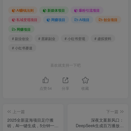
AI赚钱法则
新媒体项目
爆粉引流项目
私域变现项目
网赚项目
AI项目
创业项目
网赚项目
# 副业创业
# 居家副业
# 小红书变现
# 虚拟资料
# 小红书赛道
喜欢就支持一下吧
点赞
54
分享
收藏
上一篇
下一篇
2025全新蓝海项目足疗搬
深夜文案新风口：
砖，AI一键生成，5分钟一
DeepSeek生成百万播放量
条，普通人也能日入三位数
金句，治愈系内容涨粉快3倍