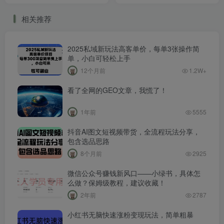
相关推荐
2025私域新玩法高客单价，每单3张操作简
单，小白可轻松上手
12个月前
1.2W+
看了全网的GEO文章，我慌了！
1年前
5555
抖音AI图文短视频带货，全流程玩法分享，
包含选品思路
8个月前
2925
微信公众号赚钱新风口——小绿书，具体怎
么做？保姆级教程，建议收藏！
2年前
2787
小红书无脑快速涨粉变现玩法，简单粗暴