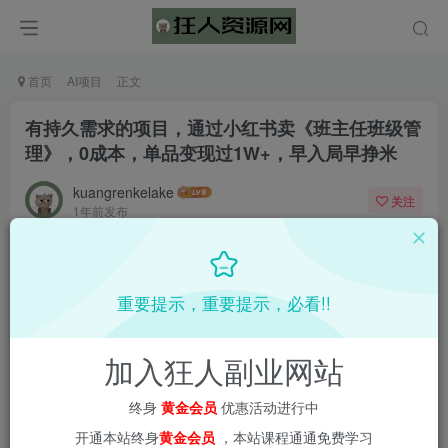
首页
AI项目
正文
有持久需求的项目，通过小红书卖《班主任班级管
理》，0成本，单品变现过1W+，早入局早挣米
kuangrenkelake
关注
1年前发布
0
1689
54
📌 1000➕互联网副业项目教程，更多网赚项目，点击以下
重要提示，重要提示，必看!!
链接进入本站首页：
加入狂人副业网站
终身
黄金会员
优惠活动进行中
开通本站终身
黄金会员
，本站课程通通免费学习