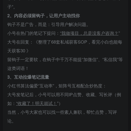
子”。
2、内容必须留钩子，让用户主动找你
钩子不是广告，而是：引导用户解决问题。
小号在热门的笔记下提问：
“我做项目，总是没客户咨询？
”
大号在回复：《整理了68套私域获客SOP，看完小白也能每
天获客30 》
留钩子一定要软，在钩子中千万不能提“加微信”、“私信我”等
这类词语！
3、互动拉爆笔记流量
小红书算法偏爱“互动率”，矩阵号互相配合炒热度：
大号发笔记后，小号可以用不同IP点赞、收藏、写长评（例
如：
“收藏了！明天就试！
”）
当然，小号大家也可以找一些素人兼职，帮忙点赞，写评
论。