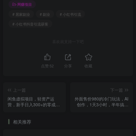
网赚项目
# 居家副业
# 副业
# 小红书引流
# 小红书抖音引流获客
喜欢就支持一下吧
点赞
52
分享
收藏
上一篇
下一篇
闲鱼虚拟项目，轻资产运
外面售价980的冷门玩法，AI
营，新手日入300+的零成本
创作，1天3小时，半年搞了
变现
53885.47？
相关推荐