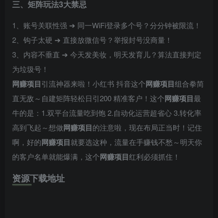
三、矩阵玩法3大禁忌
1、账号关联性强 ➔ 同一WiFi登录多个号？分分钟被限流！
2、钩子太硬 ➔ 直接放微信号？举报封号没商量！
3、内容不垂直 ➔ 今天发美妆，明天发育儿？算法直接判定
为垃圾号！
网赚项目
引流神器来啦！小红书 抖音这个
网赚项目
组合拳简
直无敌～自建矩阵轻松日引200 精准客户！这个
网赚项目
最
牛的是：1.双平台流量吃到饱 2.自动化运营超省心 3.转化率
高到飞起～想做
网赚项目
的注意啦，现在布局正当时！记住
啊，好的
网赚项目
就要选这种，流量在手赚钱不愁～明天你
的客户名单就能爆满，这个
网赚项目
红利必须抓住！
资源下载地址