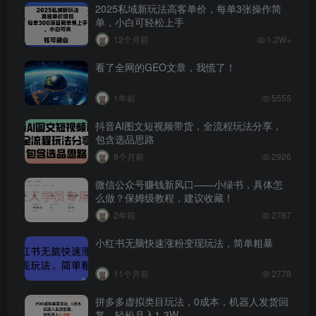
2025私域新玩法高客单价，每单3张操作简
单，小白可轻松上手
12个月前
1.2W+
看了全网的GEO文章，我慌了！
1年前
5555
抖音AI图文短视频带货，全流程玩法分享，
包含选品思路
8个月前
2926
微信公众号赚钱新风口——小绿书，具体怎
么做？保姆级教程，建议收藏！
2年前
2787
小红书无脑快速涨粉变现玩法，简单粗暴
11个月前
2778
拼多多虚拟类目玩法，0成本，机器人发货回
复，轻松月入1-3W