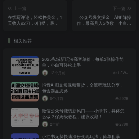
上一篇
下一篇
在线写评论，轻松挣美金，1
公众号爆文掘金，AI矩阵操
天收入92刀，0门槛，最新
作，最高月入5位数，小白可
的被动收入
做
相关推荐
2025私域新玩法高客单价，每单3张操作简
单，小白可轻松上手
12个月前
1.2W+
抖音AI图文短视频带货，全流程玩法分享，
包含选品思路
8个月前
2929
微信公众号赚钱新风口——小绿书，具体怎
么做？保姆级教程，建议收藏！
2年前
2788
小红书无脑快速涨粉变现玩法，简单粗暴