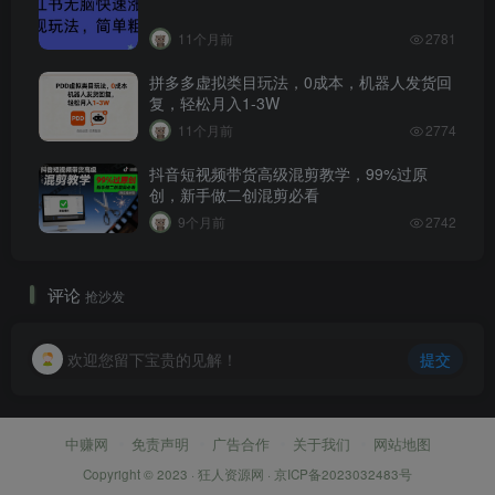
11个月前
2781
拼多多虚拟类目玩法，0成本，机器人发货回
复，轻松月入1-3W
11个月前
2774
抖音短视频带货高级混剪教学，99%过原
创，新手做二创混剪必看
9个月前
2742
评论
抢沙发
欢迎您留下宝贵的见解！
提交
中赚网
免责声明
广告合作
关于我们
网站地图
Copyright © 2023 ·
狂人资源网
·
京ICP备2023032483号