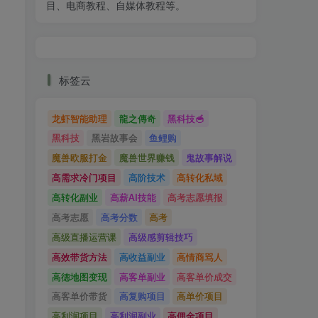
目、电商教程、自媒体教程等。
标签云
龙虾智能助理
龍之傳奇
黑科技🥣
黑科技
黑岩故事会
鱼鲤购
魔兽欧服打金
魔兽世界赚钱
鬼故事解说
高需求冷门项目
高阶技术
高转化私域
高转化副业
高薪AI技能
高考志愿填报
高考志愿
高考分数
高考
高级直播运营课
高级感剪辑技巧
高效带货方法
高收益副业
高情商骂人
高德地图变现
高客单副业
高客单价成交
高客单价带货
高复购项目
高单价项目
高利润项目
高利润副业
高佣金项目