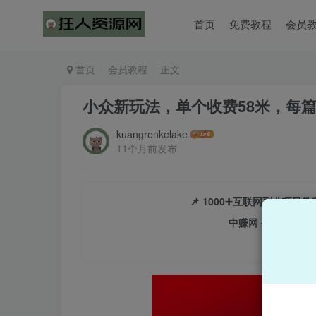
首页
免费教程
会员
首页
会员教程
正文
小众新玩法，单个收费58米，每篇
kuangrenkelake
11个月前发布
📌 1000➕互联网副业项
中赚网 - 分享各大