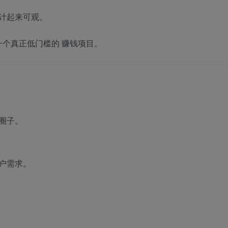
计起来可观。
一个真正低门槛的
赚钱项目
。
圈子。
户需求。
。