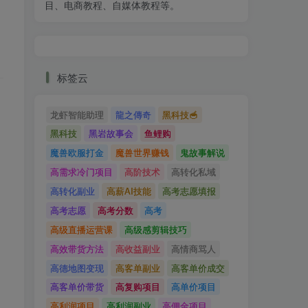
目、电商教程、自媒体教程等。
标签云
龙虾智能助理
龍之傳奇
黑科技🥣
黑科技
黑岩故事会
鱼鲤购
魔兽欧服打金
魔兽世界赚钱
鬼故事解说
高需求冷门项目
高阶技术
高转化私域
高转化副业
高薪AI技能
高考志愿填报
高考志愿
高考分数
高考
高级直播运营课
高级感剪辑技巧
高效带货方法
高收益副业
高情商骂人
高德地图变现
高客单副业
高客单价成交
高客单价带货
高复购项目
高单价项目
高利润项目
高利润副业
高佣金项目