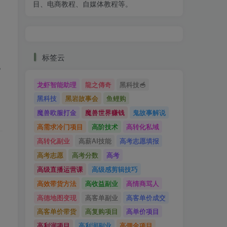
目、电商教程、自媒体教程等。
标签云
？
龙虾智能助理
龍之傳奇
黑科技🥣
黑科技
黑岩故事会
鱼鲤购
魔兽欧服打金
魔兽世界赚钱
鬼故事解说
高需求冷门项目
高阶技术
高转化私域
高转化副业
高薪AI技能
高考志愿填报
高考志愿
高考分数
高考
高级直播运营课
高级感剪辑技巧
高效带货方法
高收益副业
高情商骂人
高德地图变现
高客单副业
高客单价成交
高客单价带货
高复购项目
高单价项目
高利润项目
高利润副业
高佣金项目