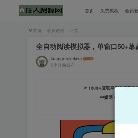
首页
免费教程
会员
首页
会员教程
正文
全自动阅读模拟器，单窗口50+
kuangrenkelake
6个月前发布
📌 1000➕互联网副业项
中赚网 - 分享各大