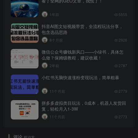
看了全网的GEO文章，我慌了！
1年前
5555
抖音AI图文短视频带货，全流程玩法分享，
包含选品思路
8个月前
2926
微信公众号赚钱新风口——小绿书，具体怎
么做？保姆级教程，建议收藏！
2年前
2787
小红书无脑快速涨粉变现玩法，简单粗暴
11个月前
2779
拼多多虚拟类目玩法，0成本，机器人发货回
复，轻松月入1-3W
11个月前
2773
评论
抢沙发