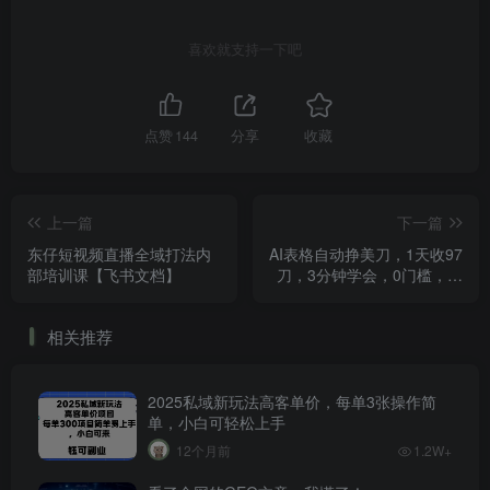
喜欢就支持一下吧
点赞
144
分享
收藏
上一篇
下一篇
东仔短视频直播全域打法内
AI表格自动挣美刀，1天收97
部培训课【飞书文档】
刀，3分钟学会，0门槛，真
正的被动收入
相关推荐
2025私域新玩法高客单价，每单3张操作简
单，小白可轻松上手
12个月前
1.2W+