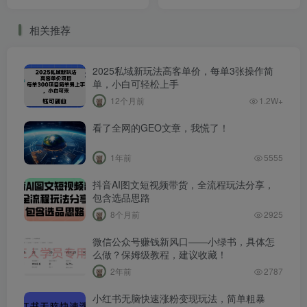
日收益4张+
号快，每天操作半小时，轻
松搞点零花钱
相关推荐
2025私域新玩法高客单价，每单3张操作简
单，小白可轻松上手
12个月前
1.2W+
看了全网的GEO文章，我慌了！
1年前
5555
抖音AI图文短视频带货，全流程玩法分享，
包含选品思路
8个月前
2925
微信公众号赚钱新风口——小绿书，具体怎
么做？保姆级教程，建议收藏！
2年前
2787
小红书无脑快速涨粉变现玩法，简单粗暴