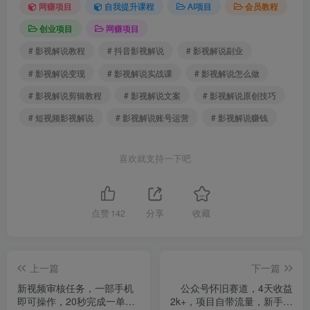
网赚项目
自我提升课程
AI项目
会员教程
创业项目
网赚项目
# 影视解说教程
# 抖音影视解说
# 影视解说副业
# 影视解说变现
# 影视解说实战课
# 影视解说怎么做
# 影视解说剪辑教程
# 影视解说文案
# 影视解说原创技巧
# 短视频影视解说
# 影视解说账号运营
# 影视解说赚钱
喜欢就支持一下吧
点赞
142
分享
收藏
上一篇
下一篇
新视频审核任务，一部手机
公众号怀旧赛道，4天收益
即可操作，20秒完成一单，
2k+，项目自带流量，新手起