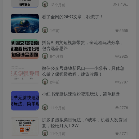
12个月前
1.2W+
看了全网的GEO文章，我慌了！
1年前
5555
抖音AI图文短视频带货，全流程玩法分享，
包含选品思路
8个月前
2925
微信公众号赚钱新风口——小绿书，具体怎
么做？保姆级教程，建议收藏！
2年前
2787
小红书无脑快速涨粉变现玩法，简单粗暴
11个月前
2778
拼多多虚拟类目玩法，0成本，机器人发货回
复，轻松月入1-3W
11个月前
2771