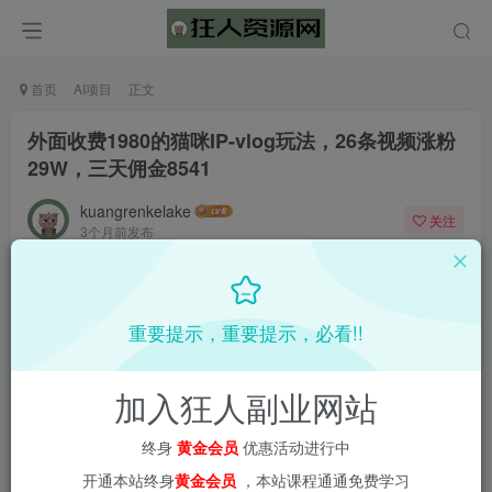
首页
AI项目
正文
外面收费1980的猫咪IP-vlog玩法，26条视频涨粉
29W，三天佣金8541
kuangrenkelake
关注
3个月前发布
0
2517
147
📌 1000➕互联网副业项目教程，更多网赚项目，点击以下
重要提示，重要提示，必看!!
链接进入本站首页：
加入狂人副业网站
终身
黄金会员
优惠活动进行中
开通本站终身
黄金会员
，本站课程通通免费学习