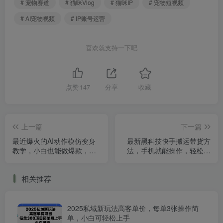
# 宠物赛道
# 猫咪Vlog
# 猫咪IP
# 宠物短视频
# AI宠物视频
# IP账号运营
喜欢就支持一下吧
点赞
147
分享
收藏
上一篇
下一篇
最近爆火的AI动作模仿变身
最新黑科技快手搬运带货方
教学，小白也能做爆款，快
法，手机就能操作，轻松带
速起号涨粉
你日入四位数
相关推荐
2025私域新玩法高客单价，每单3张操作简
单，小白可轻松上手