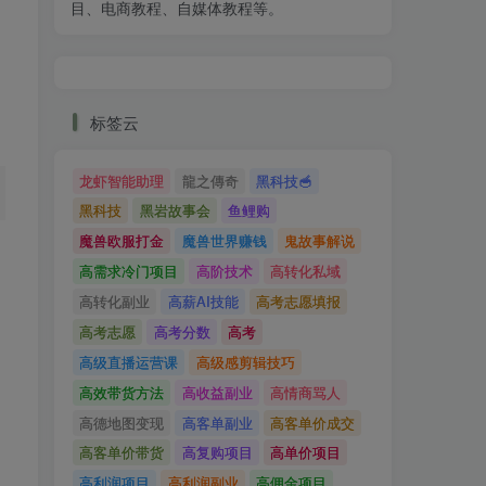
目、电商教程、自媒体教程等。
标签云
龙虾智能助理
龍之傳奇
黑科技🥣
黑科技
黑岩故事会
鱼鲤购
魔兽欧服打金
魔兽世界赚钱
鬼故事解说
高需求冷门项目
高阶技术
高转化私域
高转化副业
高薪AI技能
高考志愿填报
高考志愿
高考分数
高考
高级直播运营课
高级感剪辑技巧
高效带货方法
高收益副业
高情商骂人
高德地图变现
高客单副业
高客单价成交
高客单价带货
高复购项目
高单价项目
高利润项目
高利润副业
高佣金项目