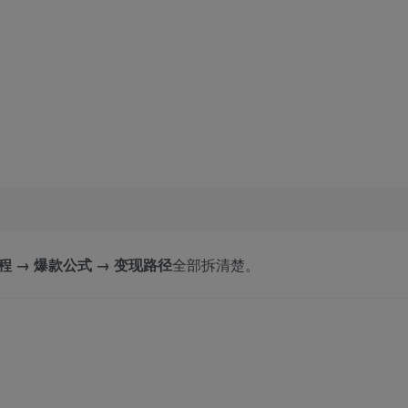
程 → 爆款公式 → 变现路径
全部拆清楚。