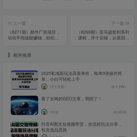
上一篇
下一篇
（8271期）邮件广告项目，
（8269期）亚马逊套利系列
动动手指就能赚钱，轻松日
课程，开个店铺，从美国进
入60+美金，保姆级教程
货，卖给美国人，疯狂赚美
金！
相关推荐
2025私域新玩法高客单价，每单3张操作简
单，小白可轻松上手
12个月前
1.2W+
看了全网的GEO文章，我慌了！
1年前
5556
抖音AI图文短视频带货，全流程玩法分享，
包含选品思路