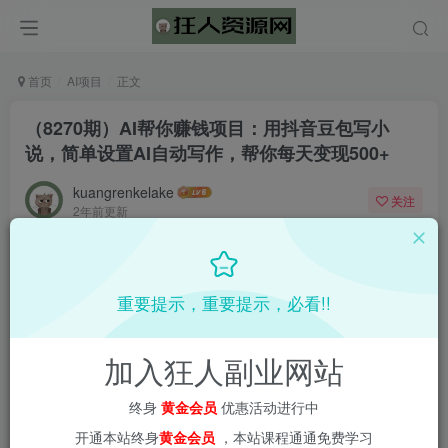
首页
AI项目
正文
（8270期）AI帮你赚钱项目：用抖音豆包写小
说，简单设置AI自动写作，帮你每天变现500+
kuangrenkelake
关注
2年前更新
0
979
8
重要提示，重要提示，必看!!
加入狂人副业网站
终身
黄金会员
优惠活动进行中
开通本站终身
黄金会员
，本站课程通通免费学习