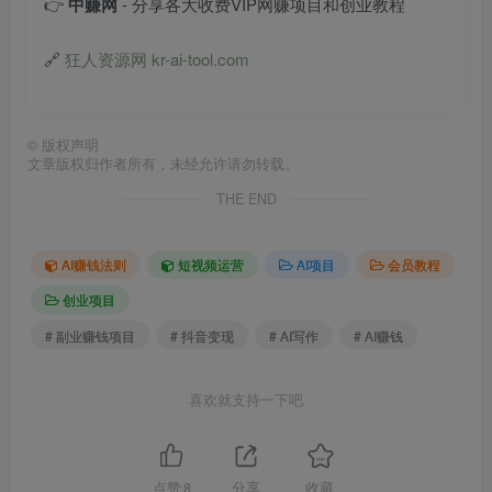
👉
中赚网
- 分享各大收费VIP网赚项目和创业教程
🔗
狂人资源网 kr-ai-tool.com
©
版权声明
文章版权归作者所有，未经允许请勿转载。
THE END
AI赚钱法则
短视频运营
AI项目
会员教程
创业项目
# 副业赚钱项目
# 抖音变现
# AI写作
# AI赚钱
喜欢就支持一下吧
点赞
8
分享
收藏