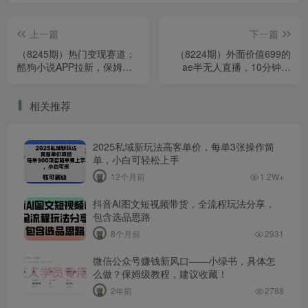
上一篇
下一篇
（8245期）热门变现赛道：
（8224期）外面价值699的
酷狗小说APP拉新，保姆级
ae半无人直播，10分钟学
教程，每日收益200+
会，小白也可以日入500+，
一天出结果
相关推荐
2025私域新玩法高客单价，每单3张操作简
单，小白可轻松上手
12个月前
1.2W+
抖音AI图文短视频带货，全流程玩法分享，
包含选品思路
8个月前
2931
微信公众号赚钱新风口——小绿书，具体怎
么做？保姆级教程，建议收藏！
2年前
2788