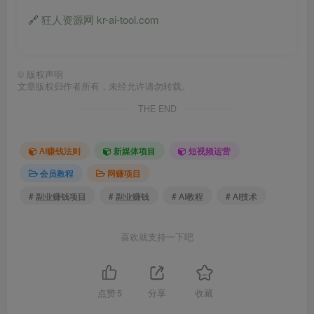
🔗
狂人资源网 kr-ai-tool.com
©
版权声明
文章版权归作者所有，未经允许请勿转载。
THE END
AI赚钱法则
新媒体项目
短视频运营
会员教程
网赚项目
# 副业赚钱项目
# 副业赚钱
# AI教程
# AI技术
喜欢就支持一下吧
点赞
5
分享
收藏