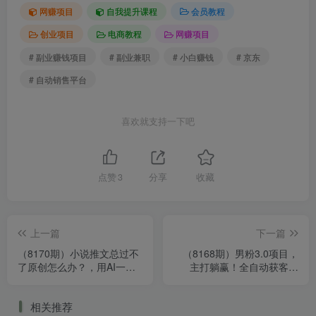
网赚项目
自我提升课程
会员教程
创业项目
电商教程
网赚项目
# 副业赚钱项目
# 副业兼职
# 小白赚钱
# 京东
# 自动销售平台
喜欢就支持一下吧
点赞
3
分享
收藏
上一篇
下一篇
（8170期）小说推文总过不
（8168期）男粉3.0项目，
了原创怎么办？，用AI一键
主打躺赢！全自动获客渠
帮你，制作简单轻松变现
道，日入1000+！见效快，
新手也能快速启动
相关推荐