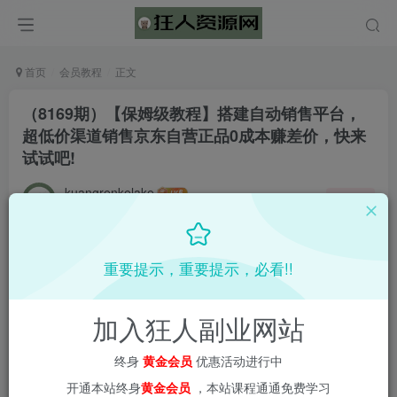
首页
会员教程
正文
（8169期）【保姆级教程】搭建自动销售平台，
超低价渠道销售京东自营正品0成本赚差价，快来
试试吧!
kuangrenkelake
关注
2年前更新
0
329
3
重要提示，重要提示，必看!!
加入狂人副业网站
终身
黄金会员
优惠活动进行中
开通本站终身
黄金会员
，本站课程通通免费学习