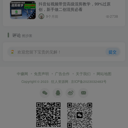
抖音短视频带货高级混剪教学，99%过原
创，新手做二创混剪必看
9个月前
2738
评论
抢沙发
欢迎您留下宝贵的见解！
提交
中赚网
免责声明
广告合作
关于我们
网站地图
Copyright © 2023 ·
狂人资源网
·
京ICP备2023032483号