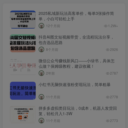
2025私域新玩法高客单价，每单3张操作简
单，小白可轻松上手
12个月前
1.2W+
抖音AI图文短视频带货，全流程玩法分享，
包含选品思路
8个月前
2926
微信公众号赚钱新风口——小绿书，具体怎
么做？保姆级教程，建议收藏！
2年前
2787
小红书无脑快速涨粉变现玩法，简单粗暴
11个月前
2778
拼多多虚拟类目玩法，0成本，机器人发货回
复，轻松月入1-3W
11个月前
2773