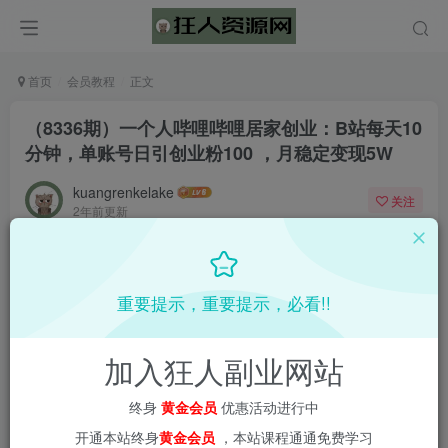
首页
会员教程
正文
（8336期）一个人哔哩哔哩居家创业：B站每天10
分钟，单账号日引创业粉100 ，月稳定变现5W
kuangrenkelake
关注
2年前更新
0
1055
7
重要提示，重要提示，必看!!
加入狂人副业网站
终身
黄金会员
优惠活动进行中
开通本站终身
黄金会员
，本站课程通通免费学习