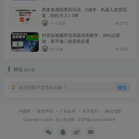
拼多多虚拟类目玩法，0成本，机器人发货回
复，轻松月入1-3W
11个月前
2775
抖音短视频带货高级混剪教学，99%过原
创，新手做二创混剪必看
9个月前
2742
评论
抢沙发
欢迎您留下宝贵的见解！
提交
中赚网
免责声明
广告合作
关于我们
网站地图
Copyright © 2023 ·
狂人资源网
·
京ICP备2023032483号