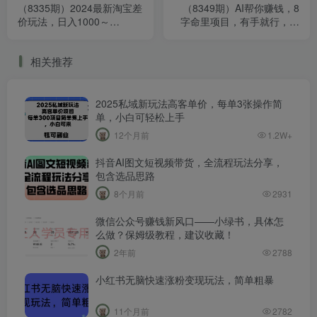
（8335期）2024最新淘宝差
（8349期）AI帮你赚钱，8
价玩法，日入1000～
字命里项目，有手就行，日
5000+， 小白也能轻松操作
入800 【价值1980】
相关推荐
2025私域新玩法高客单价，每单3张操作简
单，小白可轻松上手
12个月前
1.2W+
抖音AI图文短视频带货，全流程玩法分享，
包含选品思路
8个月前
2931
微信公众号赚钱新风口——小绿书，具体怎
么做？保姆级教程，建议收藏！
2年前
2788
小红书无脑快速涨粉变现玩法，简单粗暴
11个月前
2782