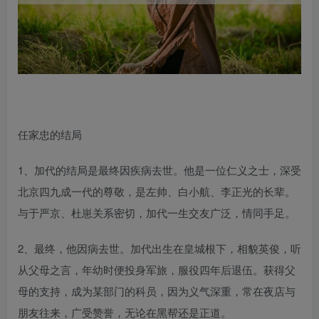
任家忠的结局
1、加代的结局是最终因疾病去世。他是一位仁义之士，深受
北京四九成一代的尊敬，是左帅、白小航、李正光的长辈。
与于严京、杜崽关系密切，加代一生交友广泛，情同手足。
2、最终，他因病去世。加代出生在皇城根下，相貌英俊，听
从父母之言，年幼时便投身军旅，服役四年后退伍。获得父
母的支持，成为某部门的科员，因为义气深重，常在夜店与
朋友往来，广受赞誉，无论在黑帮还是正道。