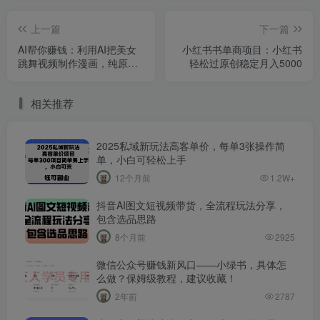
上一篇
下一篇
AI帮你赚钱：利用AI把美女
小红书书单商项目：小红书
跳舞视频制作漫画，纯原
轻松过原创稳定月入5000
创，不违规。月入1W
相关推荐
2025私域新玩法高客单价，每单3张操作简
单，小白可轻松上手
12个月前
1.2W+
抖音AI图文短视频带货，全流程玩法分享，
包含选品思路
8个月前
2925
微信公众号赚钱新风口——小绿书，具体怎
么做？保姆级教程，建议收藏！
2年前
2787