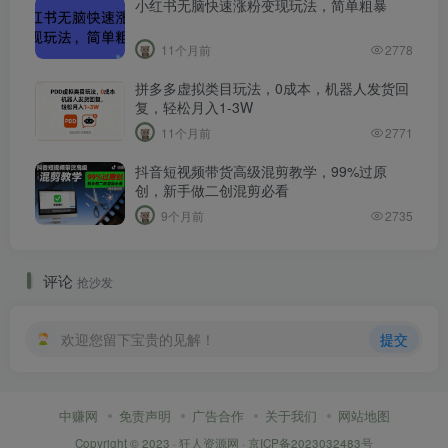
小红书无脑快速涨粉变现玩法，简单粗暴
11个月前
2778
拼多多虚拟类目玩法，0成本，机器人发货回
复，轻松月入1-3W
11个月前
2771
抖音短视频带货高级混剪教学，99%过原
创，新手做二创混剪必看
9个月前
2735
评论
抢沙发
欢迎您留下宝贵的见解！
提交
中赚网
免责声明
广告合作
关于我们
网站地图
Copyright © 2023 ·
狂人资源网
·
京ICP备2023032483号