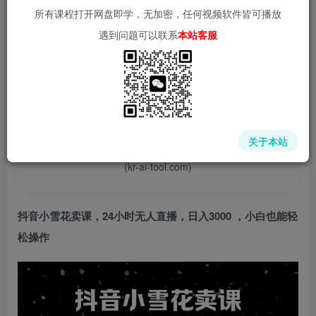
所有课程打开网盘即学，无加密，任何视频软件皆可播放
遇到问题可以联系
本站客服
📌 1000➕互联网副业项目教程，更多网赚项目，点击以下
链接进入本站首页：
中赚网 - 分享各大收费VIP网赚项目和创业教程 - 狂人资源
关于本站
网
(kr-ai-tool.com)
抖音小雪花卖课
，24小时
无人直播
，
日入3000
，
小白也能轻
松操作