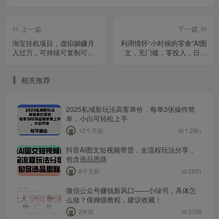
上一篇
下一篇
淘宝挂机项目，虚拟躺赚月
利用情怀“小时候的零食”AI图
入过万，可持续可复制可放
文，无门槛，零投入，日入
大
300 【揭秘】
相关推荐
2025私域新玩法高客单价，每单3张操作简
单，小白可轻松上手
12个月前
1.2W+
抖音AI图文短视频带货，全流程玩法分享，
包含选品思路
8个月前
2931
微信公众号赚钱新风口——小绿书，具体怎
么做？保姆级教程，建议收藏！
2年前
2788