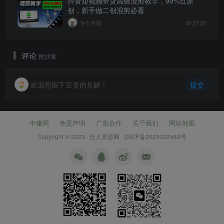
抖音短视频带货高级混剪教学，99%过原
创，新手做二创混剪必看
9个月前
2735
评论
抢沙发
欢迎您留下宝贵的见解！
提交
中赚网
免责声明
广告合作
关于我们
网站地图
Copyright © 2023 ·
狂人资源网
·
京ICP备2023032483号