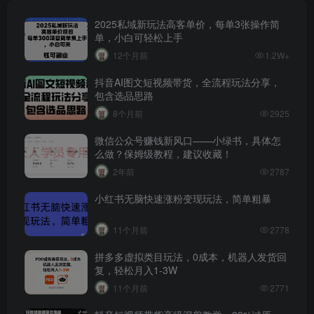
2025私域新玩法高客单价，每单3张操作简
单，小白可轻松上手
12个月前
1.2W+
抖音AI图文短视频带货，全流程玩法分享，
包含选品思路
8个月前
2925
微信公众号赚钱新风口——小绿书，具体怎
么做？保姆级教程，建议收藏！
2年前
2787
小红书无脑快速涨粉变现玩法，简单粗暴
11个月前
2778
拼多多虚拟类目玩法，0成本，机器人发货回
复，轻松月入1-3W
11个月前
2771