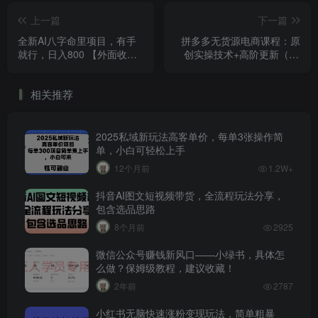
上一篇
下一篇
全新AI八字命里项目，有手
拼多多无货源电商课程：原
就行，日入800 【外面收费
创实操技术+高阶更新（16
1980】
节视频教程）
相关推荐
2025私域新玩法高客单价，每单3张操作简
单，小白可轻松上手
12个月前
1.2W+
抖音AI图文短视频带货，全流程玩法分享，
包含选品思路
8个月前
2925
微信公众号赚钱新风口——小绿书，具体怎
么做？保姆级教程，建议收藏！
2年前
2787
小红书无脑快速涨粉变现玩法，简单粗暴