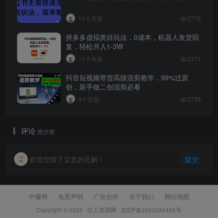
11个月前
2778
拼多多虚拟类目玩法，0成本，机器人发货回
复，轻松月入1-3W
11个月前
2771
抖音短视频带货高级混剪教学，99%过原
创，新手做二创混剪必看
9个月前
2735
评论
抢沙发
欢迎您留下宝贵的见解！
提交
中赚网
免责声明
广告合作
关于我们
网站地图
Copyright © 2023 ·
狂人资源网
·
京ICP备2023032483号