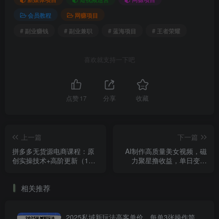
会员教程
网赚项目
# 副业赚钱
# 副业兼职
# 蓝海项目
# 王者荣耀
喜欢就支持一下吧
点赞
17
分享
收藏
上一篇
下一篇
拼多多无货源电商课程：原
AI制作高质量美女视频，磁
创实操技术+高阶更新（16
力聚星撸收益，单日变现
节视频教程）
500+，只需简单设置，全程
自动化操作
相关推荐
2025私域新玩法高客单价，每单3张操作简