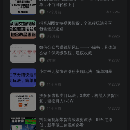
单，小白可轻松上手
12个月前
1.2W+
抖音AI图文短视频带货，全流程玩法分享，
包含选品思路
8个月前
2926
微信公众号赚钱新风口——小绿书，具体怎
么做？保姆级教程，建议收藏！
2年前
2787
小红书无脑快速涨粉变现玩法，简单粗暴
11个月前
2779
拼多多虚拟类目玩法，0成本，机器人发货回
复，轻松月入1-3W
11个月前
2773
抖音短视频带货高级混剪教学，99%过原
创，新手做二创混剪必看