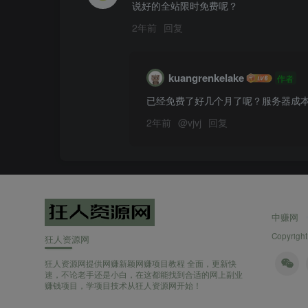
说好的全站限时免费呢？
2年前
回复
kuangrenkelake
作者
已经免费了好几个月了呢？服务器成
2年前
@
vjvj
回复
中赚网
Copyright
狂人资源网
狂人资源网提供网赚新颖网赚项目教程 全面，更新快
速，不论老手还是小白，在这都能找到合适的网上副业
赚钱项目，学项目技术从狂人资源网开始！