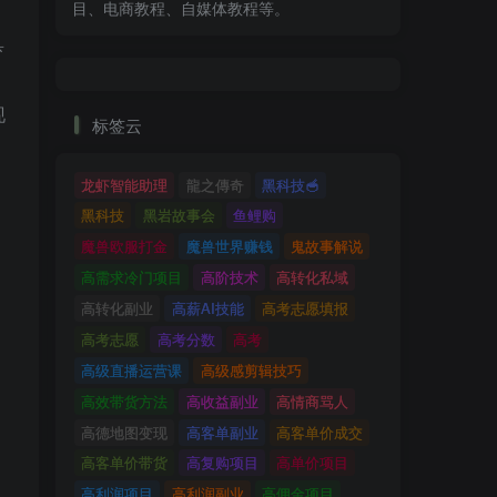
目、电商教程、自媒体教程等。
具
。
现
标签云
龙虾智能助理
龍之傳奇
黑科技🥣
黑科技
黑岩故事会
鱼鲤购
魔兽欧服打金
魔兽世界赚钱
鬼故事解说
高需求冷门项目
高阶技术
高转化私域
高转化副业
高薪AI技能
高考志愿填报
高考志愿
高考分数
高考
高级直播运营课
高级感剪辑技巧
高效带货方法
高收益副业
高情商骂人
高德地图变现
高客单副业
高客单价成交
高客单价带货
高复购项目
高单价项目
高利润项目
高利润副业
高佣金项目