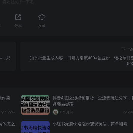
喜欢就支持一下吧
5
分享
收藏
下一
+，只
知乎批量生成内容，日暴力引流400+创业粉，轻松单日
50
操作简
抖音AI图文短视频带货，全流程玩法分享，
含选品思路
1.2W+
8个月前
29
具体怎么
小红书无脑快速涨粉变现玩法，简单粗暴