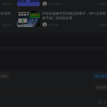
2787
11个月前
27
人发货回
抖音短视频带货高级混剪教学，99%过原创
新手做二创混剪必看
2773
9个月前
27
图片
提交评
只看作
0