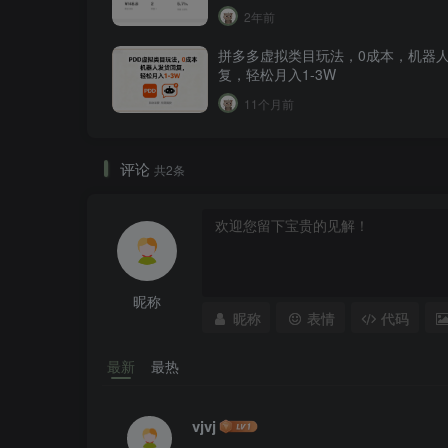
2年前
拼多多虚拟类目玩法，0成本，机器
复，轻松月入1-3W
11个月前
评论
共2条
昵称
昵称
表情
代码
最新
最热
vjvj