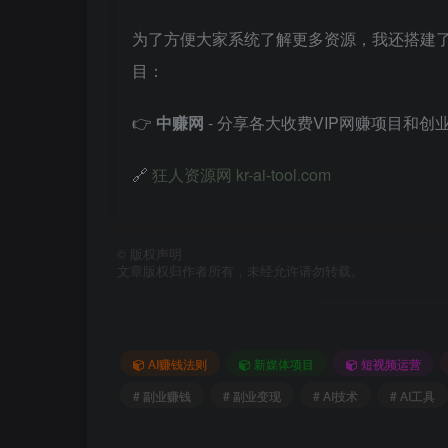
为了方便大家系统了解更多资源，我还搭建
目：
👉
中赚网
- 分享各大收费VIP网赚项目和创
🔗
狂人资源网 kr-ai-tool.com
©
版权声明
文章版权归作者所有，未经允许请勿转载。
AI赚钱法则
新媒体项目
短视频运营
# 副业赚钱
# 副业变现
# AI技术
# AI工具