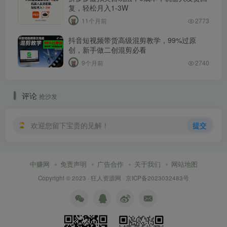
复，轻松月入1-3W
11个月前
2773
抖音短视频带货高级混剪教学，99%过原
创，新手做二创混剪必看
9个月前
2740
评论
抢沙发
欢迎您留下宝贵的见解！
提交
中赚网
免责声明
广告合作
关于我们
网站地图
Copyright © 2023 ·
狂人资源网
·
京ICP备2023032483号