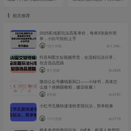
营，帮你把生意逆风翻盘
的变现之法，附保姆级实操
教程
相关推荐
2025私域新玩法高客单价，每单3张操作简
单，小白可轻松上手
12个月前
1.2W+
抖音AI图文短视频带货，全流程玩法分享，
包含选品思路
8个月前
2926
微信公众号赚钱新风口——小绿书，具体怎
么做？保姆级教程，建议收藏！
2年前
2787
小红书无脑快速涨粉变现玩法，简单粗暴
11个月前
2779
拼多多虚拟类目玩法，0成本，机器人发货回