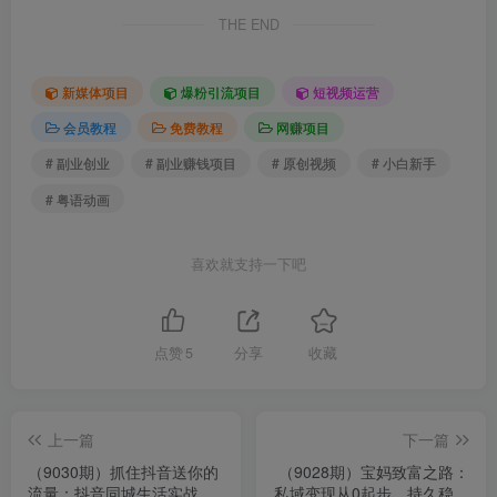
THE END
新媒体项目
爆粉引流项目
短视频运营
会员教程
免费教程
网赚项目
# 副业创业
# 副业赚钱项目
# 原创视频
# 小白新手
# 粤语动画
喜欢就支持一下吧
点赞
5
分享
收藏
上一篇
下一篇
（9030期）抓住抖音送你的
（9028期）宝妈致富之路：
流量：抖音同城生活实战
私域变现从0起步，持久稳定