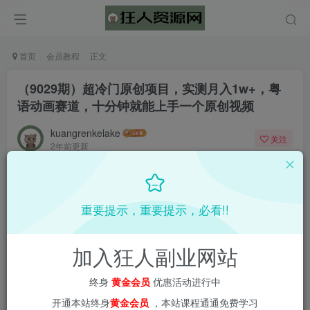
首页
会员教程
正文
（9029期）超冷门原创项目，实测月入1w+，粤
语动画赛道，十分钟就能上手一个原创视频
kuangrenkelake
关注
2年前更新
0
520
5
重要提示，重要提示，必看!!
加入狂人副业网站
终身
黄金会员
优惠活动进行中
开通本站终身
黄金会员
，本站课程通通免费学习