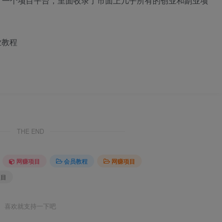
了一个项目平台，里面收录了市面上几乎所有的创业和副业项
业教程
THE END
网赚项目
会员教程
网赚项目
项目
喜欢就支持一下吧