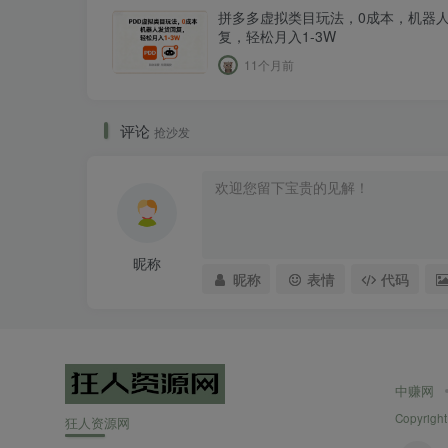
拼多多虚拟类目玩法，0成本，机器
复，轻松月入1-3W
11个月前
评论
抢沙发
昵称
昵称
表情
代码
中赚网
Copyright
狂人资源网