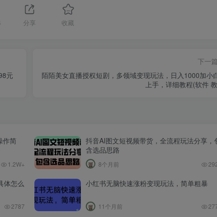
4
分享
收藏
下一
98元
陌陌美女直播授权短剧，多领域变现玩法，日入1000加小
上手，详细教程(软件 教
操作简
抖音AI图文短视频带货，全流程玩法分享，
含选品思路
1.2W+
8个月前
29
具体怎么
小红书无脑快速涨粉变现玩法，简单粗暴
2787
11个月前
27