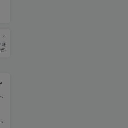
篇
白能
程)
包
25
78