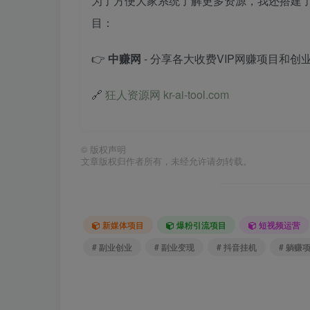
为了方便大家系统了解更多资源，我还搭建
目：
👉
中赚网
- 分享各大收费VIP网赚项目和创
🔗
狂人资源网 kr-ai-tool.com
©
版权声明
文章版权归作者所有，未经允许请勿转载。
新媒体项目
爆粉引流项目
短视频运营
# 副业创业
# 副业变现
# 抖音挂机
# 躺赚