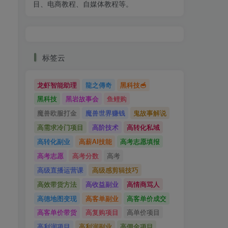
目、电商教程、自媒体教程等。
标签云
龙虾智能助理
龍之傳奇
黑科技🥣
黑科技
黑岩故事会
鱼鲤购
魔兽欧服打金
魔兽世界赚钱
鬼故事解说
高需求冷门项目
高阶技术
高转化私域
高转化副业
高薪AI技能
高考志愿填报
高考志愿
高考分数
高考
高级直播运营课
高级感剪辑技巧
高效带货方法
高收益副业
高情商骂人
高德地图变现
高客单副业
高客单价成交
高客单价带货
高复购项目
高单价项目
高利润项目
高利润副业
高佣金项目