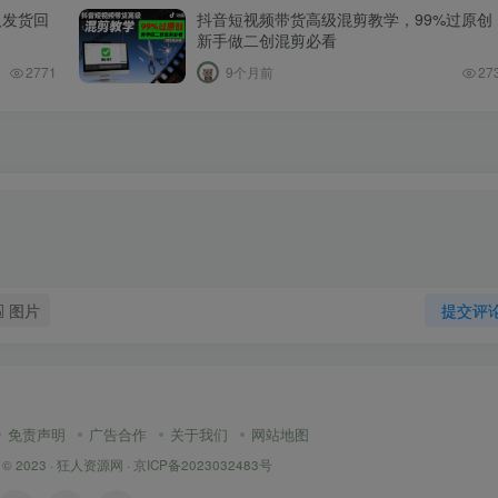
人发货回
抖音短视频带货高级混剪教学，99%过原创
新手做二创混剪必看
2771
9个月前
27
图片
提交评
免责声明
广告合作
关于我们
网站地图
 © 2023 ·
狂人资源网
·
京ICP备2023032483号