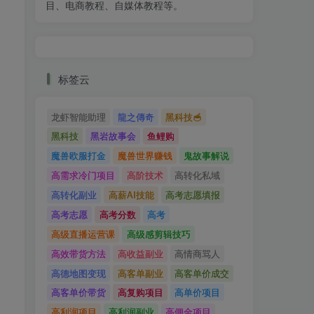
目、电商教程、自媒体教程等。
标签云
龙虾智能助理
龍之傳奇
黑科技🥣
黑科技
黑岩故事会
鱼鲤购
魔兽欧服打金
魔兽世界赚钱
鬼故事解说
高需求冷门项目
高阶技术
高转化私域
高转化副业
高薪AI技能
高考志愿填报
高考志愿
高考分数
高考
高级直播运营课
高级感剪辑技巧
高效带货方法
高收益副业
高情商骂人
高德地图变现
高客单副业
高客单价成交
高客单价带货
高复购项目
高单价项目
高利润项目
高利润副业
高佣金项目