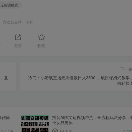
# 无货源模式
喜欢就支持一下吧
7
分享
收藏
下一
发，复
冷门：小游戏直播规则怪谈日入3500 ，项目保姆式教学
白轻松
操作简
抖音AI图文短视频带货，全流程玩法分享，
含选品思路
1.2W+
8个月前
29