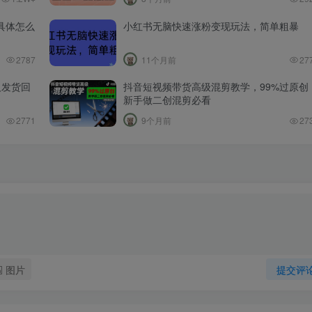
具体怎么
小红书无脑快速涨粉变现玩法，简单粗暴
2787
11个月前
27
人发货回
抖音短视频带货高级混剪教学，99%过原创
新手做二创混剪必看
2771
9个月前
27
图片
提交评