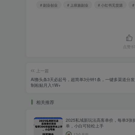
# 副业创业
# 上班族副业
# 小红书无货源
点赞
5
上一篇
AI撸头条3天必起号，超简单3分钟1条，一键多渠道分
制粘贴月入1W+
相关推荐
2025私域新玩法高客单价，每单3张
单，小白可轻松上手
12个月前