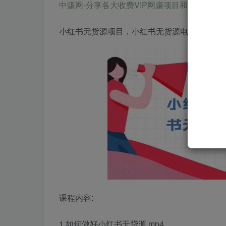
中赚网-分享各大收费VIP网赚项目和创业教程-狂人资源网 
小红书无货源
项目，
小红书无货源
电商保姆级
课程内容:
1.
如何做好小红书
无贷源.mp4